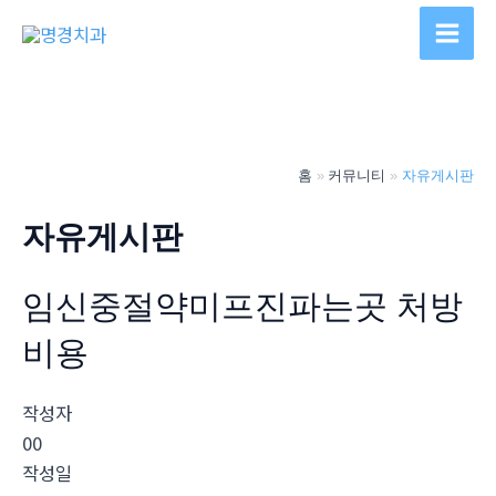
콘
텐
Main
츠
Men
로
건
너
홈
커뮤니티
자유게시판
뛰
기
자유게시판
임신중절약미프진파는곳 처방
비용
작성자
00
작성일