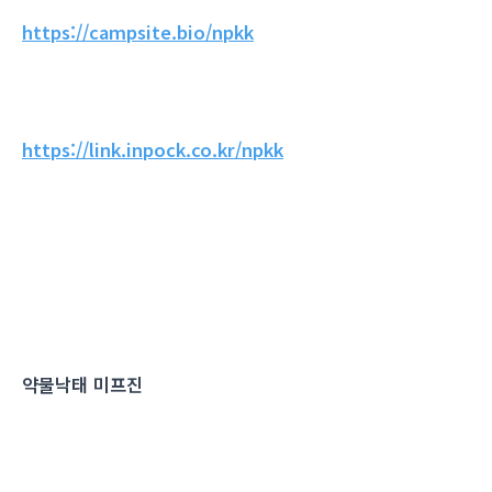
https://campsite.bio/npkk
https://link.inpock.co.kr/npkk
약물낙태 미프진