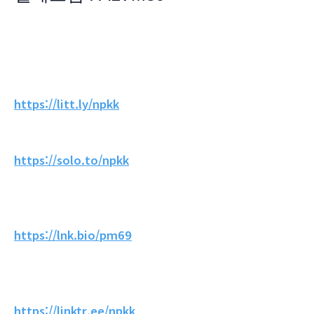
https://litt.ly/npkk
https://solo.to/npkk
https://lnk.bio/pm69
https://linktr.ee/npkk