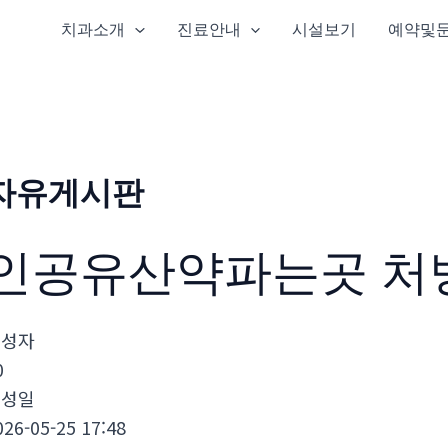
치과소개
진료안내
시설보기
예약및
자유게시판
인공유산약파는곳 처
작성자
0
작성일
026-05-25 17:48