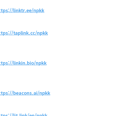
ttps://linktr.ee/npkk
ttps://taplink.cc/npkk
ttps://linkin.bio/npkk
ttps://beacons.ai/npkk
ttps://lit.link/en/npkk