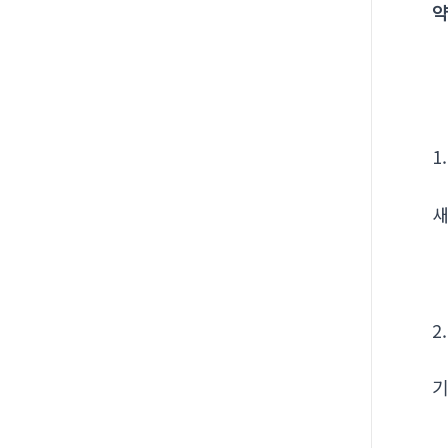
약
1
새
2
기