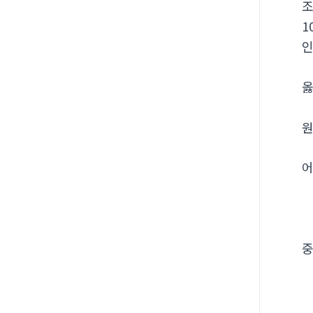
1
옳
원
어