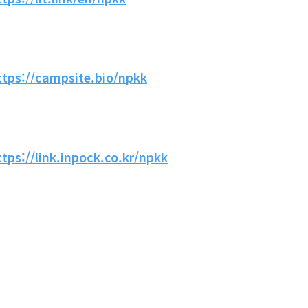
ttps://campsite.bio/npkk
ttps://link.inpock.co.kr/npkk