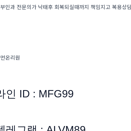
부인과 전문의가 낙태후 회복되실때까지 책임지고 복용
우먼온리원
라인 ID : MFG99
텔레그램 : ALVM89