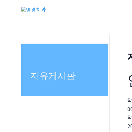
콘
텐
츠
로
건
너
뛰
기
자유게시판
0
2