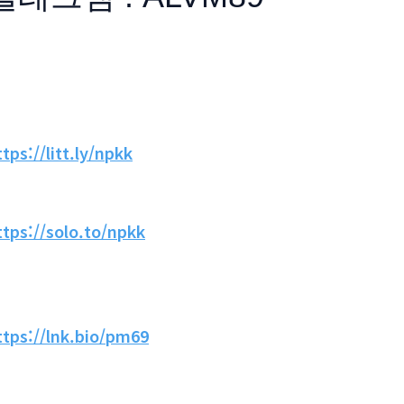
ttps://litt.ly/npkk
ttps://solo.to/npkk
ttps://lnk.bio/pm69