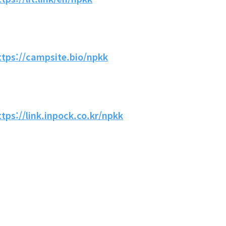
ttps://campsite.bio/npkk
ttps://link.inpock.co.kr/npkk