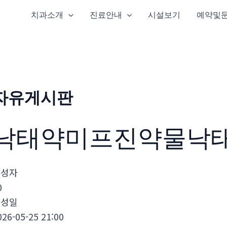
치과소개
진료안내
시설보기
예약및
자유게시판
낙태약미프진약물낙
작성자
0
작성일
026-05-25 21:00