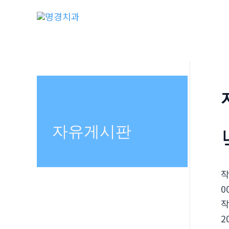
콘
텐
츠
로
건
너
뛰
기
자유게시판
0
2