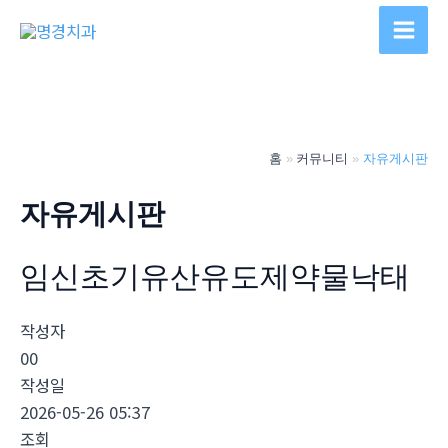
콘
텐
Main
츠
Men
로
건
너
홈
커뮤니티
자유게시판
뛰
기
자유게시판
임신초기유산유도제약물낙태
작성자
00
작성일
2026-05-26 05:37
조회