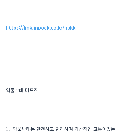
https://link.inpock.co.kr/npkk
약물낙태 미프진
1. 약물낙태는 안전하고 편리하며 외상적인 고통이없는