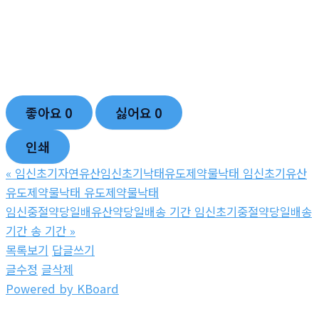
좋아요
0
싫어요
0
인쇄
«
임신초기자연유산임신초기낙태유도제약물낙태 임신초기유산
유도제약물낙태 유도제약물낙태
임신중절약당일배유산약당일배송 기간 임신초기중절약당일배송
기간 송 기간
»
목록보기
답글쓰기
글수정
글삭제
Powered by KBoard