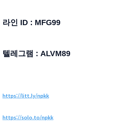
라인 ID : MFG99
텔레그램 : ALVM89
https://litt.ly/npkk
https://solo.to/npkk