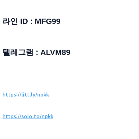
라인 ID : MFG99
텔레그램 : ALVM89
https://litt.ly/npkk
https://solo.to/npkk