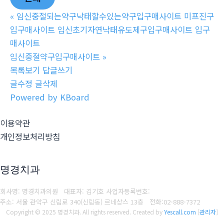
«
임신중절되는약구낙태할수있는약구입구매사이트 미프진구
입구매사이트 임신초기자연낙태유도제구입구매사이트 입구
매사이트
임신중절약구입구매사이트
»
목록보기
답글쓰기
글수정
글삭제
Powered by KBoard
이용약관
개인정보처리방침
명경치과
회사명: 명경치과의원 대표자: 김기호
사업자등록번호:
주소: 서울 관악구 신림로 340(신림동) 르네상스 13층
전화:
02-888-7372
Copyright © 2025 명경치과. All rights reserved.
Created by
Yescall.com
[
관리자
]