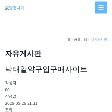
콘
텐
Main
츠
Men
로
건
너
홈
커뮤니티
자유게시판
뛰
기
자유게시판
낙태알약구입구매사이트
작성자
00
작성일
2026-05-26 21:31
조회