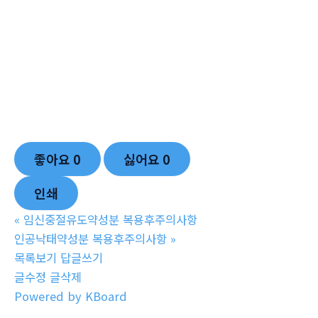
좋아요
0
싫어요
0
인쇄
«
임신중절유도약성분 복용후주의사항
인공낙태약성분 복용후주의사항
»
목록보기
답글쓰기
글수정
글삭제
Powered by KBoard