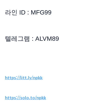
라인 ID : MFG99
텔레그램 : ALVM89
https://litt.ly/npkk
https://solo.to/npkk