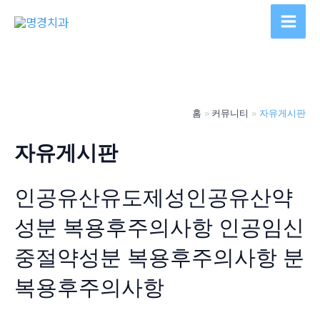
콘
텐
Main
츠
Men
로
건
너
홈
커뮤니티
자유게시판
뛰
기
자유게시판
인공유산유도제성인공유산약
성분 복용후주의사항 인공임신
중절약성분 복용후주의사항 분
복용후주의사항