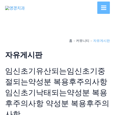
콘
텐
Main
츠
Men
로
건
너
홈
커뮤니티
자유게시판
뛰
기
자유게시판
임신초기유산되는임신초기중
절되는약성분 복용후주의사항
임신초기낙태되는약성분 복용
후주의사항 약성분 복용후주의
사항