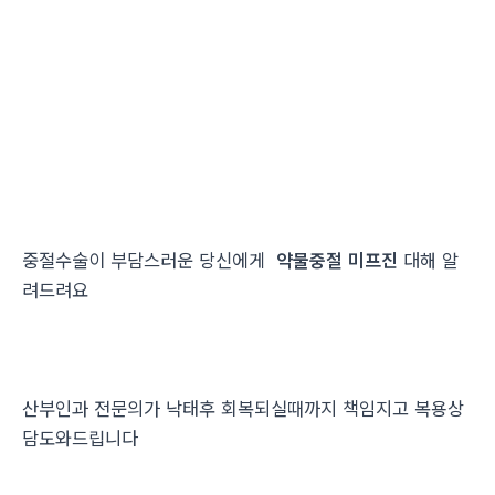
중절수술이 부담스러운 당신에게
약물중절 미프진
대해 알
려드려요
산부인과 전문의가 낙태후 회복되실때까지 책임지고 복용상
담도와드립니다