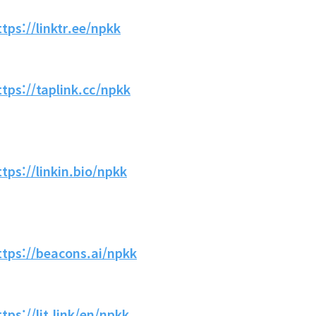
ttps://linktr.ee/npkk
ttps://taplink.cc/npkk
ttps://linkin.bio/npkk
ttps://beacons.ai/npkk
ttps://lit.link/en/npkk