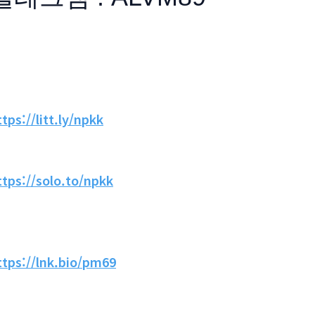
ttps://litt.ly/npkk
ttps://solo.to/npkk
ttps://lnk.bio/pm69