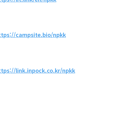
ttps://campsite.bio/npkk
ttps://link.inpock.co.kr/npkk