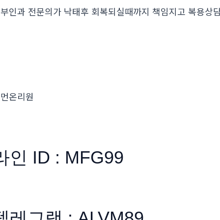
부인과 전문의가 낙태후 회복되실때까지 책임지고 복용
우먼온리원
라인 ID : MFG99
텔레그램 : ALVM89