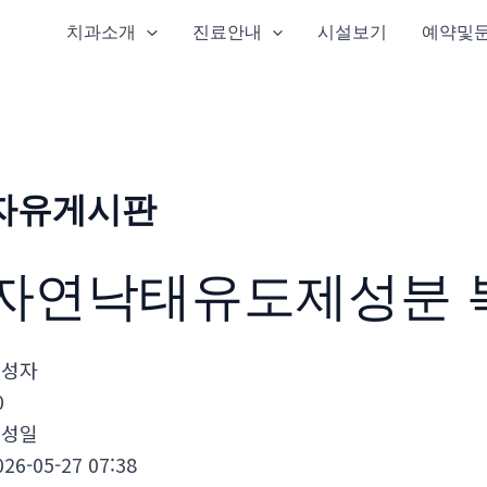
치과소개
진료안내
시설보기
예약및
자유게시판
자연낙태유도제성분 
작성자
0
작성일
026-05-27 07:38