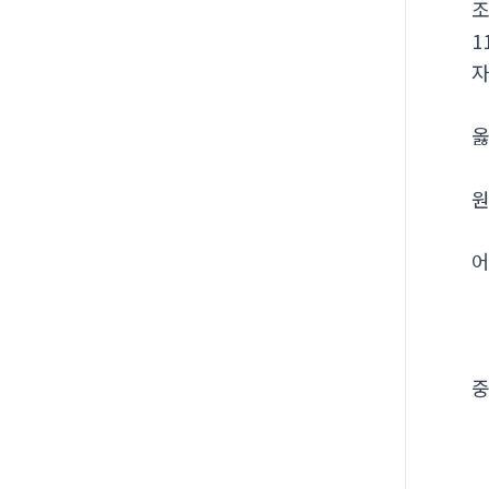
1
옳
원
어