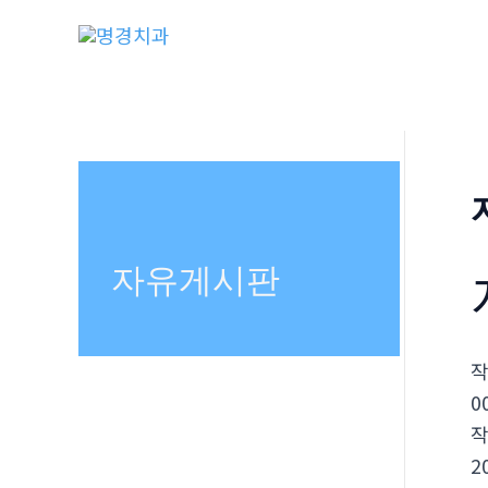
콘
텐
츠
로
건
너
뛰
기
자유게시판
0
2