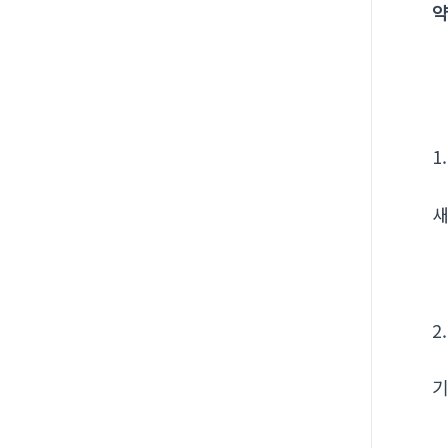
약
1
새
2
기