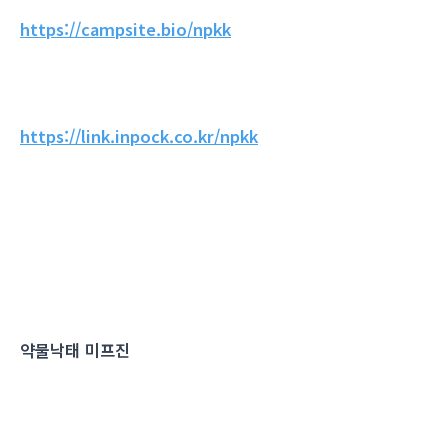
https://campsite.bio/npkk
https://link.inpock.co.kr/npkk
약물낙태 미프진