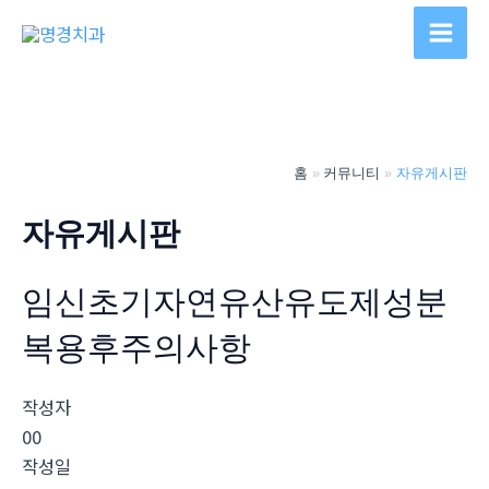
콘
텐
Main
츠
Men
로
건
너
홈
커뮤니티
자유게시판
뛰
기
자유게시판
임신초기자연유산유도제성분
복용후주의사항
작성자
00
작성일