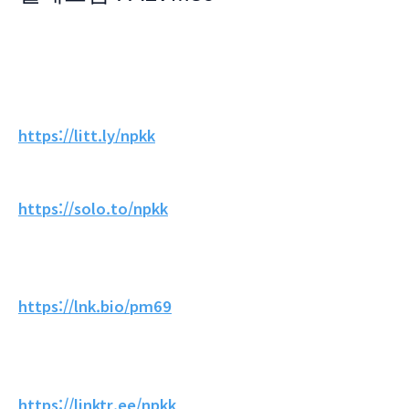
https://litt.ly/npkk
https://solo.to/npkk
https://lnk.bio/pm69
https://linktr.ee/npkk