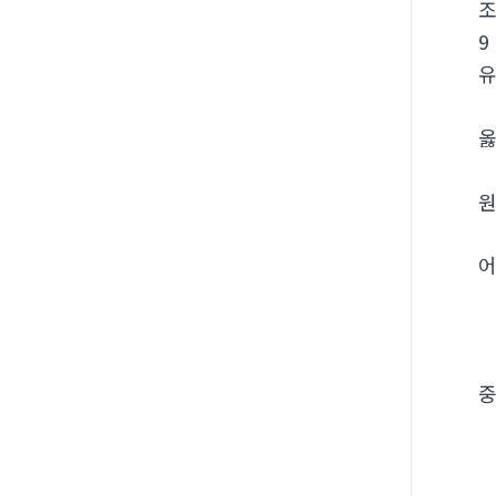
9
유
옳
원
어