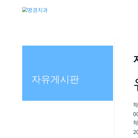
콘
텐
츠
로
건
너
뛰
기
자유게시판
0
2