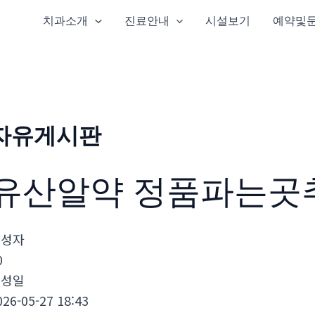
치과소개
진료안내
시설보기
예약및
자유게시판
유산알약 정품파는곳
작성자
0
작성일
026-05-27 18:43