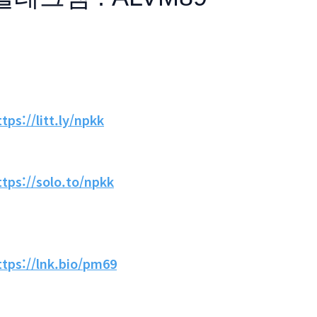
ttps://litt.ly/npkk
ttps://solo.to/npkk
ttps://lnk.bio/pm69