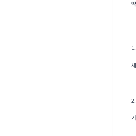
약
1
새
2
기