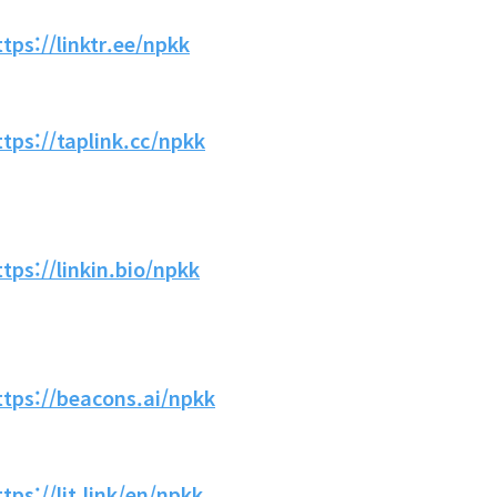
ttps://linktr.ee/npkk
ttps://taplink.cc/npkk
ttps://linkin.bio/npkk
ttps://beacons.ai/npkk
ttps://lit.link/en/npkk