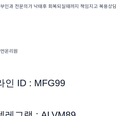
부인과 전문의가 낙태후 회복되실때까지 책임지고 복용
우먼온리원
라인 ID : MFG99
텔레그램 : ALVM89