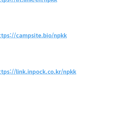
ttps://campsite.bio/npkk
ttps://link.inpock.co.kr/npkk