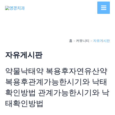
콘
텐
Main
츠
Men
로
건
너
홈
커뮤니티
자유게시판
뛰
기
자유게시판
약물낙태약 복용후자연유산약
복용후관계가능한시기와 낙태
확인방법 관계가능한시기와 낙
태확인방법