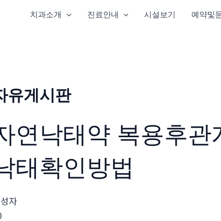
치과소개
진료안내
시설보기
예약및
자유게시판
자연낙태약 복용후관
낙태확인방법
작성자
0