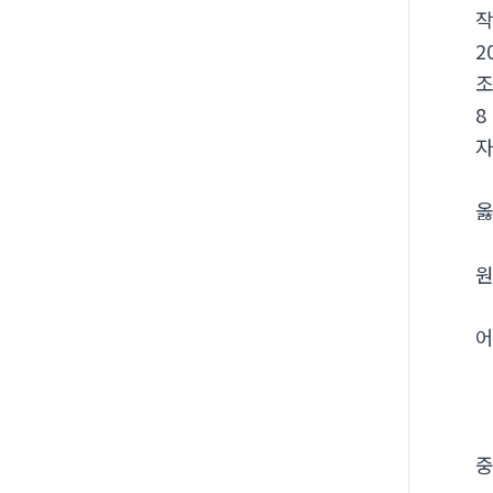
2
8
자
옳
원
어