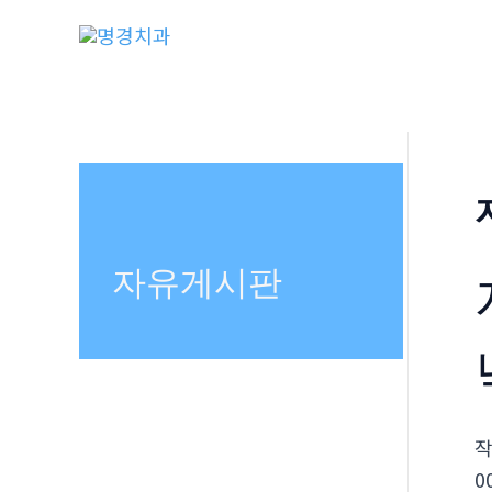
콘
텐
츠
로
건
너
뛰
기
자유게시판
0