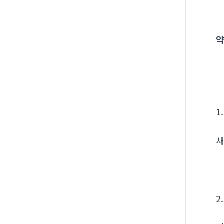
약
1
새
2