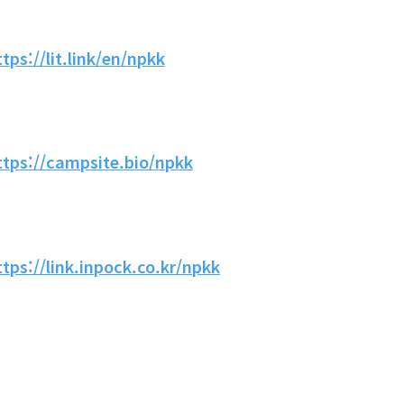
ttps://lit.link/en/npkk
ttps://campsite.bio/npkk
ttps://link.inpock.co.kr/npkk