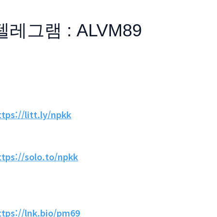
텔레그램 : ALVM89
ttps://litt.ly/npkk
ttps://solo.to/npkk
ttps://lnk.bio/pm69