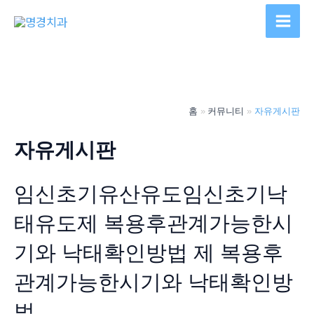
콘
텐
Main
츠
Men
로
건
너
홈
커뮤니티
자유게시판
뛰
기
자유게시판
임신초기유산유도임신초기낙
태유도제 복용후관계가능한시
기와 낙태확인방법 제 복용후
관계가능한시기와 낙태확인방
법