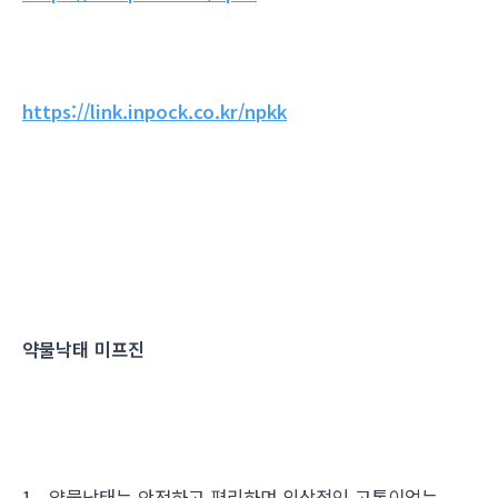
https://link.inpock.co.kr/npkk
약물낙태 미프진
1. 약물낙태는 안전하고 편리하며 외상적인 고통이없는