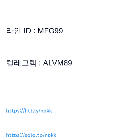
라인 ID : MFG99
텔레그램 : ALVM89
https://litt.ly/npkk
https://solo.to/npkk