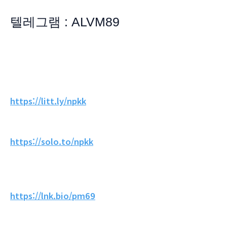
텔레그램 : ALVM89
https://litt.ly/npkk
https://solo.to/npkk
https://lnk.bio/pm69