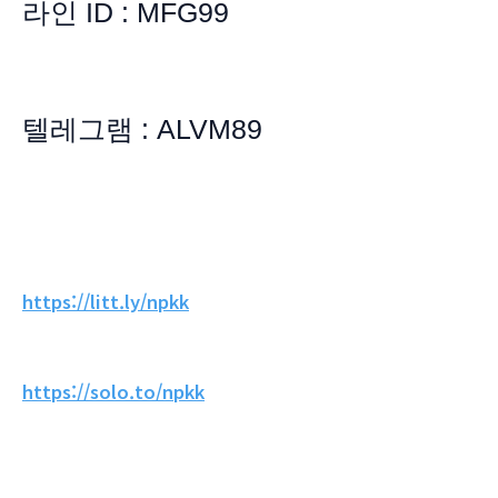
라인 ID : MFG99
텔레그램 : ALVM89
https://litt.ly/npkk
https://solo.to/npkk