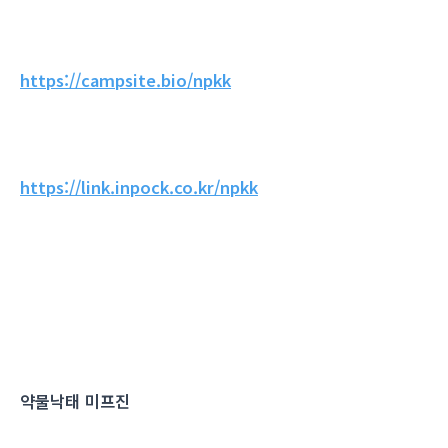
https://campsite.bio/npkk
https://link.inpock.co.kr/npkk
약물낙태 미프진