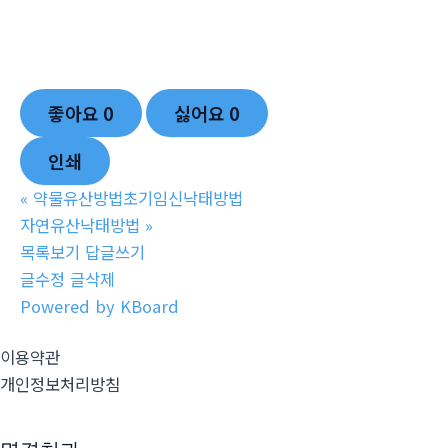
좋아요
0
싫어요
0
인쇄
«
약물유산방법초기임신낙태방법
자연유산낙태방법
»
목록보기
답글쓰기
글수정
글삭제
Powered by KBoard
이용약관
개인정보처리방침