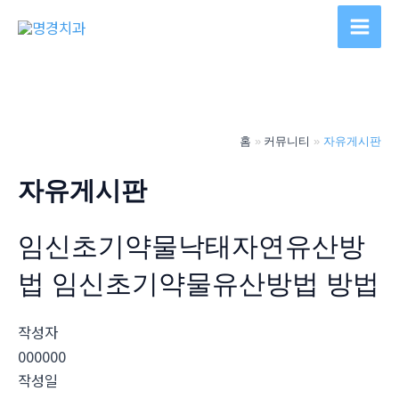
콘
텐
Main
츠
Men
로
건
너
홈
커뮤니티
자유게시판
뛰
기
자유게시판
임신초기약물낙태자연유산방
법 임신초기약물유산방법 방법
작성자
000000
작성일