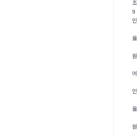
9
옳
원
어
옳
원