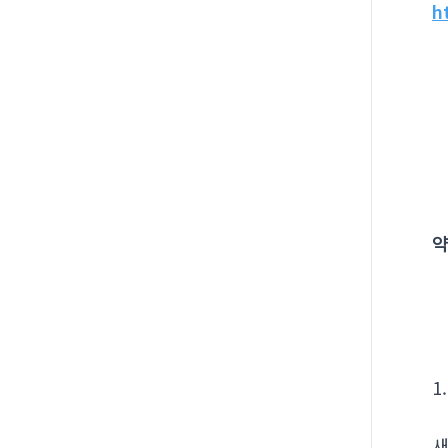
h
약
1
새