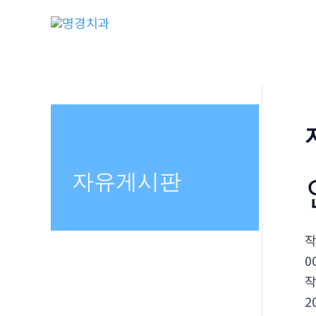
콘
텐
츠
로
건
너
뛰
기
자유게시판
0
2