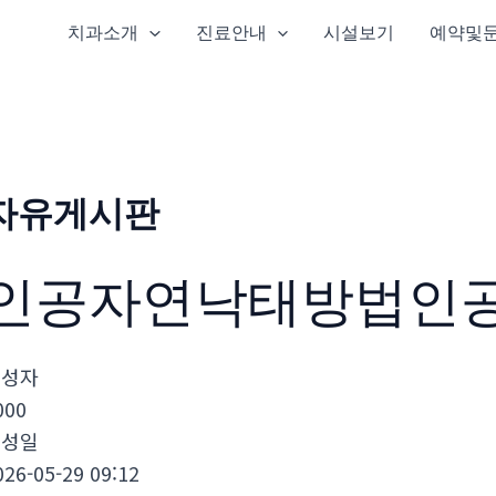
치과소개
진료안내
시설보기
예약및
자유게시판
인공자연낙태방법인
작성자
000
작성일
026-05-29 09:12