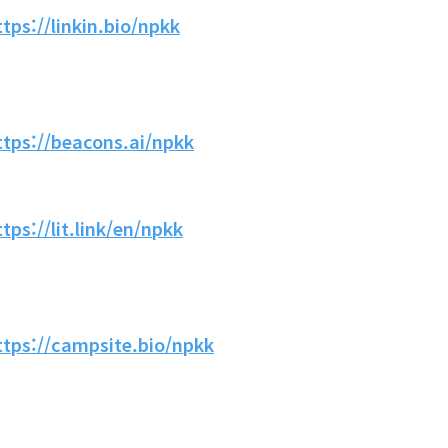
ttps://linkin.bio/npkk
ttps://beacons.ai/npkk
ttps://lit.link/en/npkk
ttps://campsite.bio/npkk