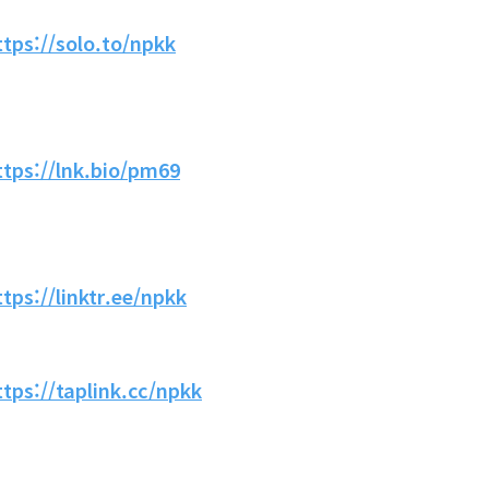
ttps://solo.to/npkk
ttps://lnk.bio/pm69
ttps://linktr.ee/npkk
ttps://taplink.cc/npkk