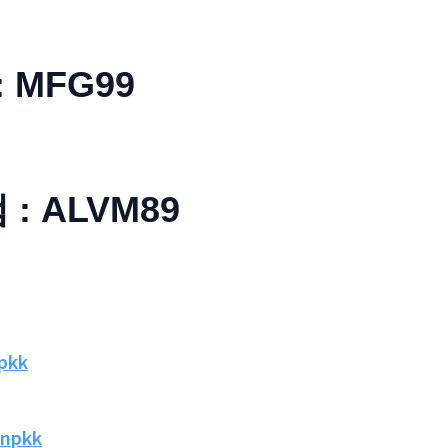
: MFG99
: ALVM89
npkk
/npkk