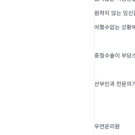
원하지 않는 임신
어쩔수없는 상황
중절수술이 부담
산부인과 전문의
우먼온리원