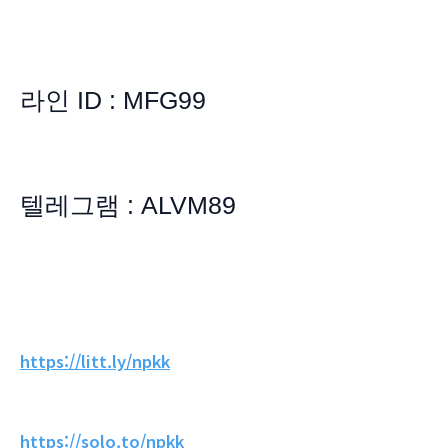
라인 ID : MFG99
텔레그램 : ALVM89
https://litt.ly/npkk
https://solo.to/npkk