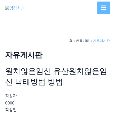
콘
텐
Main
츠
Men
로
건
너
홈
커뮤니티
자유게시판
뛰
기
자유게시판
원치않은임신 유산원치않은임
신 낙태방법 방법
작성자
0000
작성일