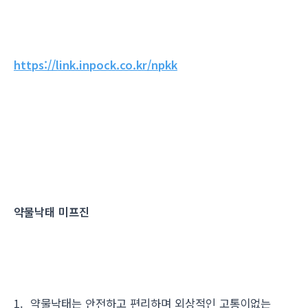
https://link.inpock.co.kr/npkk
약물낙태 미프진
1. 약물낙태는 안전하고 편리하며 외상적인 고통이없는