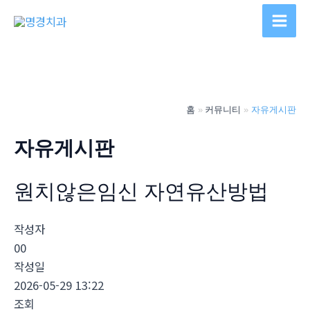
콘
텐
Main
츠
Men
로
건
너
홈
커뮤니티
자유게시판
뛰
기
자유게시판
원치않은임신 자연유산방법
작성자
00
작성일
2026-05-29 13:22
조회