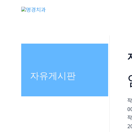
콘
텐
츠
로
건
너
뛰
기
자유게시판
0
2