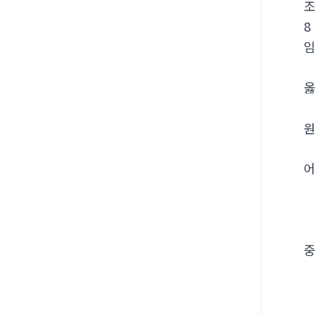
8
옳
원
어