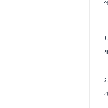
약
1
새
2
기