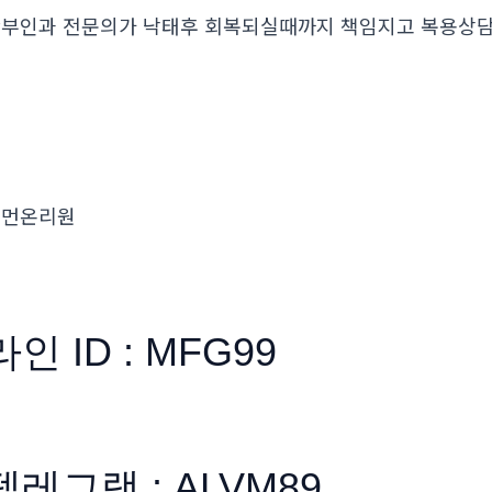
부인과 전문의가 낙태후 회복되실때까지 책임지고 복용
우먼온리원
라인 ID : MFG99
텔레그램 : ALVM89