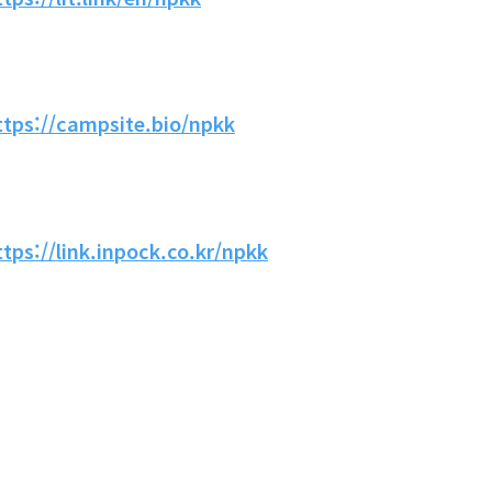
ttps://campsite.bio/npkk
ttps://link.inpock.co.kr/npkk