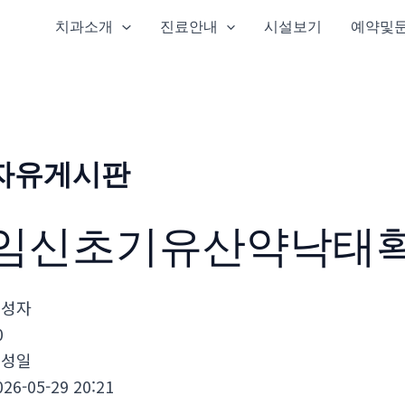
치과소개
진료안내
시설보기
예약및
자유게시판
임신초기유산약낙태
작성자
0
작성일
026-05-29 20:21