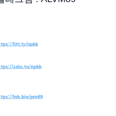
ttps://litt.ly/npkk
ttps://solo.to/npkk
ttps://lnk.bio/pm69