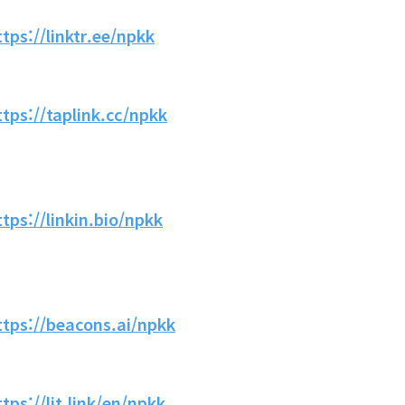
ttps://linktr.ee/npkk
ttps://taplink.cc/npkk
ttps://linkin.bio/npkk
ttps://beacons.ai/npkk
ttps://lit.link/en/npkk