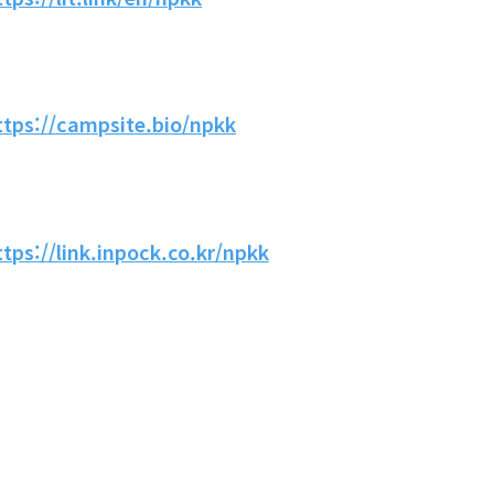
ttps://campsite.bio/npkk
ttps://link.inpock.co.kr/npkk