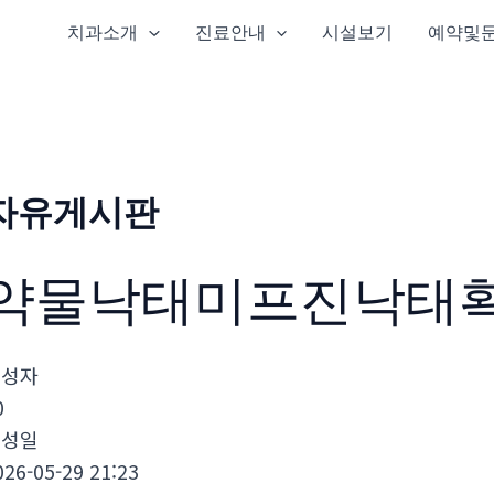
치과소개
진료안내
시설보기
예약및
자유게시판
약물낙태미프진낙태
작성자
0
작성일
026-05-29 21:23