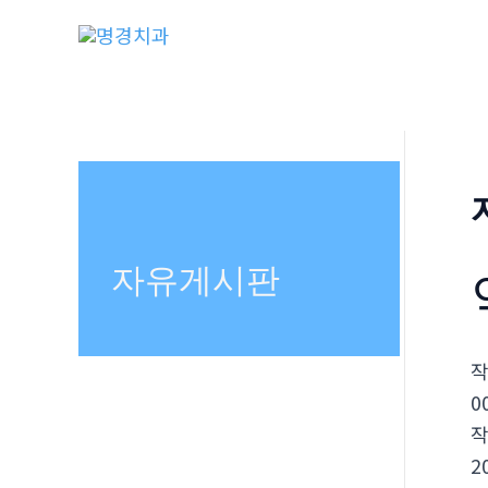
콘
텐
츠
로
건
너
뛰
기
자유게시판
0
2