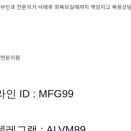
부인과 전문의가 낙태후 회복되실때까지 책임지고 복용
우먼온리원
라인 ID : MFG99
텔레그램 : ALVM89