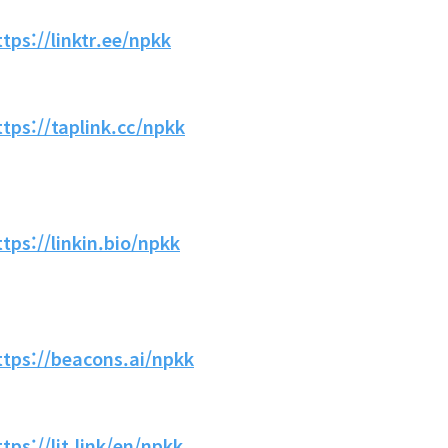
ttps://linktr.ee/npkk
ttps://taplink.cc/npkk
ttps://linkin.bio/npkk
ttps://beacons.ai/npkk
ttps://lit.link/en/npkk