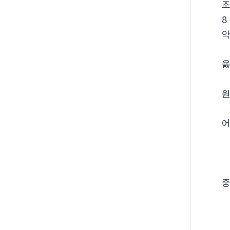
8
옳
원
어