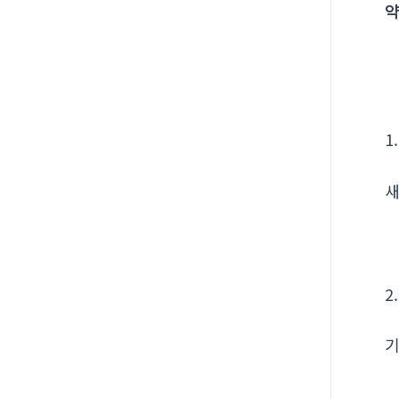
약
1
새
2
기