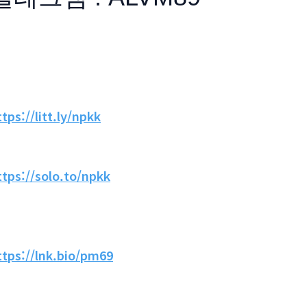
ttps://litt.ly/npkk
ttps://solo.to/npkk
ttps://lnk.bio/pm69