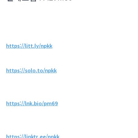
https://litt.ly/npkk
https://solo.to/npkk
https://lnk.bio/pm69
https://linktr.ee/npkk