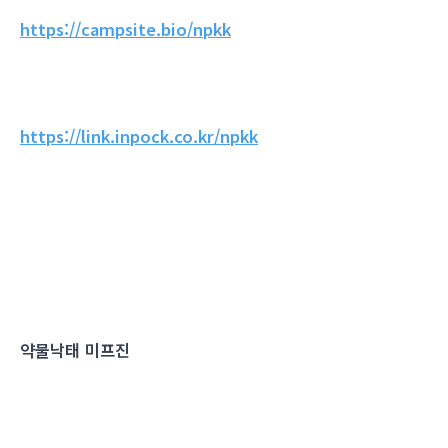
https://campsite.bio/npkk
https://link.inpock.co.kr/npkk
약물낙태 미프진