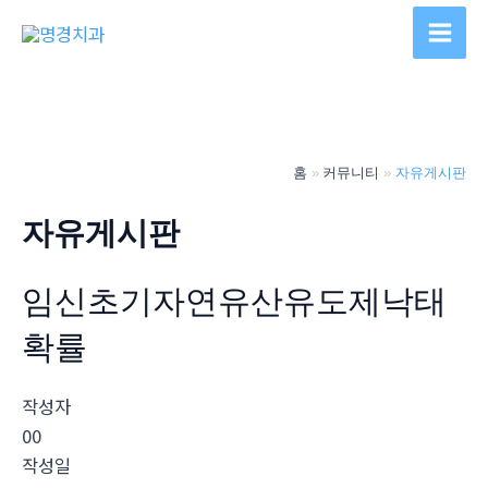
콘
텐
Main
츠
Men
로
건
너
홈
커뮤니티
자유게시판
뛰
기
자유게시판
임신초기자연유산유도제낙태
확률
작성자
00
작성일