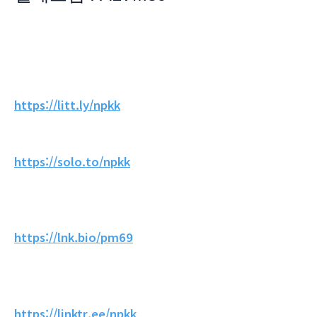
https://litt.ly/npkk
https://solo.to/npkk
https://lnk.bio/pm69
https://linktr.ee/npkk