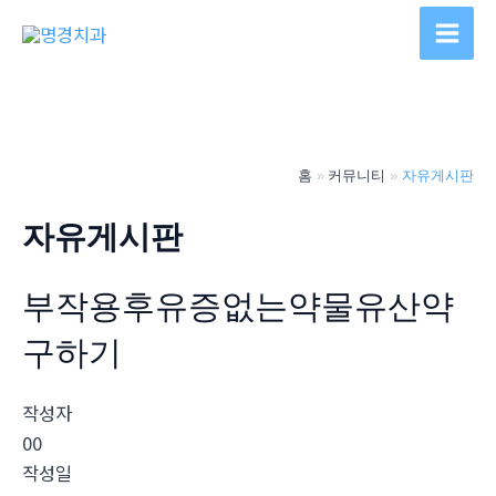
콘
텐
Main
츠
Men
로
건
너
홈
커뮤니티
자유게시판
뛰
기
자유게시판
부작용후유증없는약물유산약
구하기
작성자
00
작성일