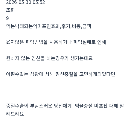
2026-05-30 05:52
조회
9
먹는낙태되는약미프진효과,후기,비용,금액
옳지않은 피임방법을 사용하거나 피임실패로 인해
원하지 않는 임신을 하는경우가 생기는데요
어쩔수없는 상황에 처해
임신중절
을 고민하게되었다면
중절수술이 부담스러운 당신에게
약물중절 미프진
대해 알
려드려요