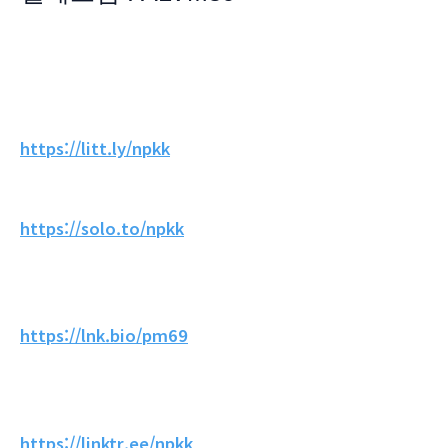
https://litt.ly/npkk
https://solo.to/npkk
https://lnk.bio/pm69
https://linktr.ee/npkk