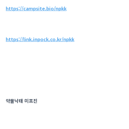
https://campsite.bio/npkk
https://link.inpock.co.kr/npkk
약물낙태 미프진