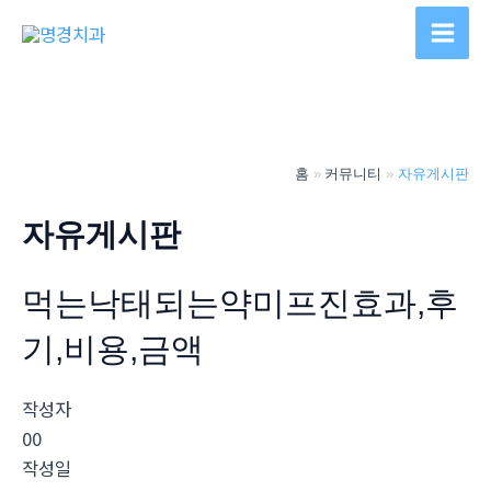
콘
텐
Main
츠
Men
로
건
너
홈
커뮤니티
자유게시판
뛰
기
자유게시판
먹는낙태되는약미프진효과,후
기,비용,금액
작성자
00
작성일