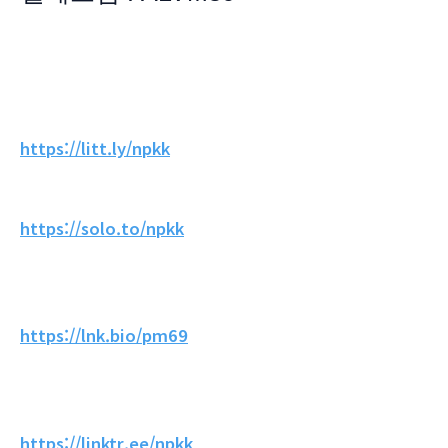
https://litt.ly/npkk
https://solo.to/npkk
https://lnk.bio/pm69
https://linktr.ee/npkk