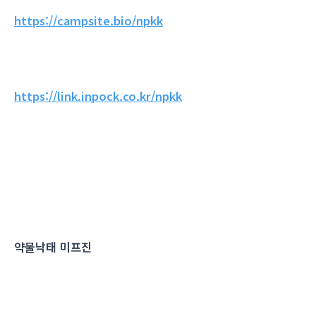
https://campsite.bio/npkk
https://link.inpock.co.kr/npkk
약물낙태 미프진