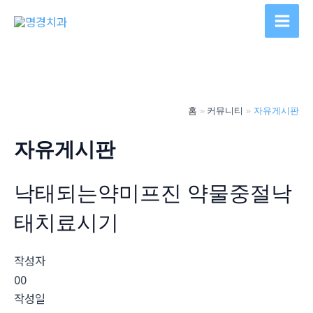
콘
텐
Main
츠
Men
로
건
너
홈
커뮤니티
자유게시판
뛰
기
자유게시판
낙태되는약미프진 약물중절낙
태치료시기
작성자
00
작성일