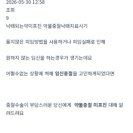
2026-05-30 12:58
조회
9
낙태되는약미프진 약물중절낙태치료시기
옳지않은 피임방법을 사용하거나 피임실패로 인해
원하지 않는 임신을 하는경우가 생기는데요
어쩔수없는 상황에 처해
임신중절
을 고민하게되었다면
중절수술이 부담스러운 당신에게
약물중절 미프진
대해 알
려드려요