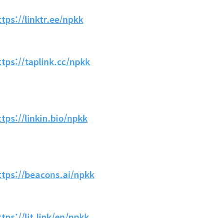
ttps://linktr.ee/npkk
ttps://taplink.cc/npkk
ttps://linkin.bio/npkk
ttps://beacons.ai/npkk
ttps://lit.link/en/npkk