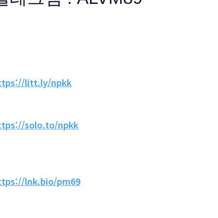
ttps://litt.ly/npkk
ttps://solo.to/npkk
ttps://lnk.bio/pm69