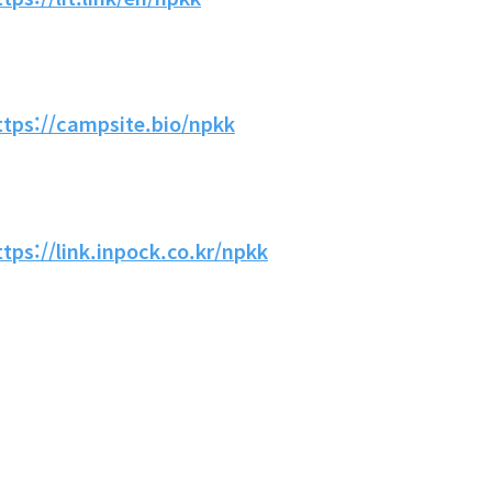
ttps://campsite.bio/npkk
ttps://link.inpock.co.kr/npkk