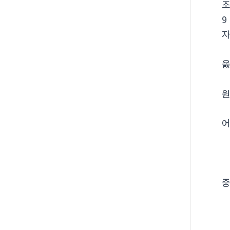
9
옳
원
어