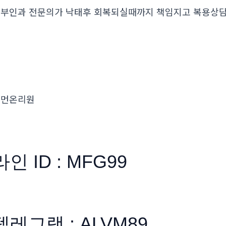
부인과 전문의가 낙태후 회복되실때까지 책임지고 복용
우먼온리원
라인 ID : MFG99
텔레그램 : ALVM89