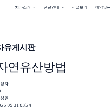
치과소개
진료안내
시설보기
예약및
자유게시판
자연유산방법
작성자
0
작성일
026-05-31 03:24