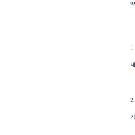
약
1
새
2
기