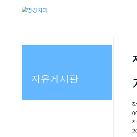
콘
텐
츠
로
건
너
뛰
기
자유게시판
0
2