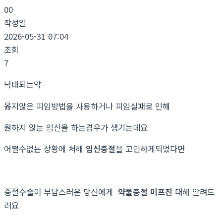
00
작성일
2026-05-31 07:04
조회
7
낙­태되는약
옳지않은 피임방법을 사용하거나 피임실패로 인해
원하지 않는 임신을 하는경우가 생기는데요
어쩔수없는 상황에 처해
임신중절
을 고민하게되었다면
중절수술이 부담스러운 당신에게
약물중절 미프진
대해 알려드
려요