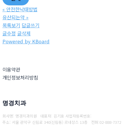
«
안전한낙­태방법
유산되는약
»
목록보기
답글쓰기
글수정
글삭제
Powered by KBoard
이용약관
개인정보처리방침
명경치과
회사명: 명경치과의원 대표자: 김기호
사업자등록번호:
주소: 서울 관악구 신림로 340(신림동) 르네상스 13층
전화:
02-888-7372
Copyright © 2025 명경치과. All rights reserved.
Created by
Yescall.com
[
관리자
]