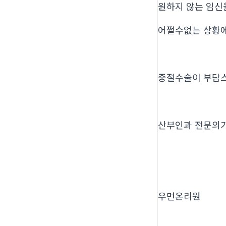
원하지 않는 임신
어쩔수없는 상황
중절수술이 부담
산부인과 전문의
우먼온리원