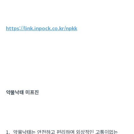
https://link.inpock.co.kr/npkk
약물낙태 미프진
1. 약물낙태는 안전하고 편리하며 외상적인 고통이없는