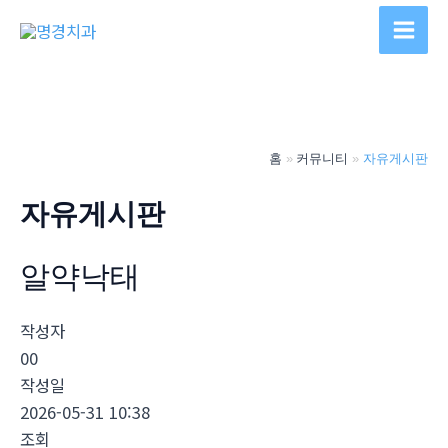
콘
텐
Main
츠
Men
로
건
너
홈
커뮤니티
자유게시판
뛰
기
자유게시판
알약낙­태
작성자
00
작성일
2026-05-31 10:38
조회