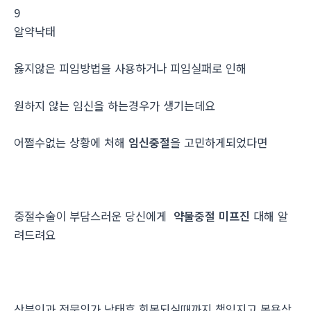
9
알약낙­태
옳지않은 피임방법을 사용하거나 피임실패로 인해
원하지 않는 임신을 하는경우가 생기는데요
어쩔수없는 상황에 처해
임신중절
을 고민하게되었다면
중절수술이 부담스러운 당신에게
약물중절 미프진
대해 알
려드려요
산부인과 전문의가 낙태후 회복되실때까지 책임지고 복용상