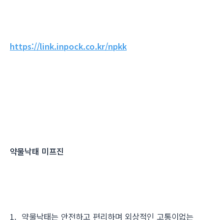
https://link.inpock.co.kr/npkk
약물낙태 미프진
1. 약물낙태는 안전하고 편리하며 외상적인 고통이없는