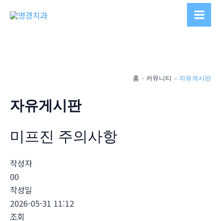
콘
텐
Main
츠
Men
로
건
너
홈
커뮤니티
자유게시판
뛰
기
자유게시판
미­프진 주의사항
작성자
00
작성일
2026-05-31 11:12
조회