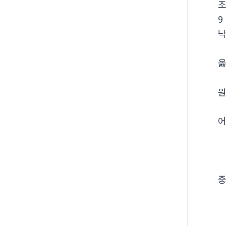
9
낙
옳
원
어