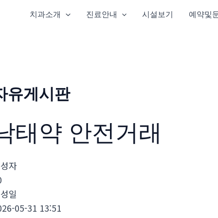
치과소개
진료안내
시설보기
예약및
자유게시판
낙­태약 안전거래
작성자
0
작성일
026-05-31 13:51