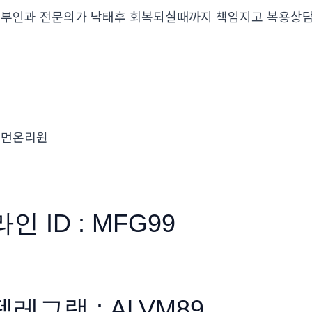
부인과 전문의가 낙태후 회복되실때까지 책임지고 복용
우먼온리원
라인 ID : MFG99
텔레그램 : ALVM89