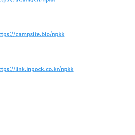
ttps://campsite.bio/npkk
ttps://link.inpock.co.kr/npkk