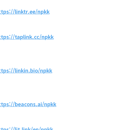
ttps://linktr.ee/npkk
ttps://taplink.cc/npkk
ttps://linkin.bio/npkk
ttps://beacons.ai/npkk
ttps://lit.link/en/npkk