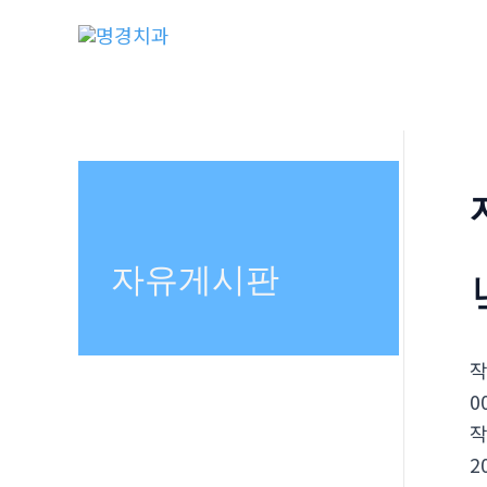
콘
텐
츠
로
건
너
뛰
기
자유게시판
0
2