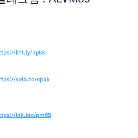
ttps://litt.ly/npkk
ttps://solo.to/npkk
ttps://lnk.bio/pm69