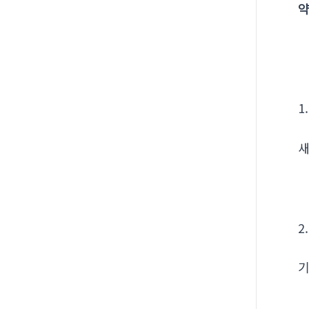
약
1
새
2
기