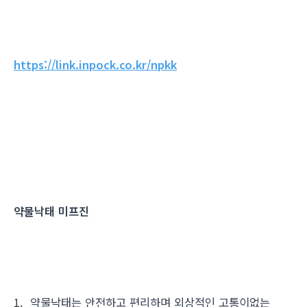
https://link.inpock.co.kr/npkk
약물낙태 미프진
1. 약물낙태는 안전하고 편리하며 외상적인 고통이없는