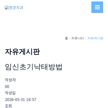
콘
텐
Main
츠
Men
로
건
너
홈
커뮤니티
자유게시판
뛰
기
자유게시판
임신초기낙­태방법
작성자
00
작성일
2026-05-31 16:57
조회