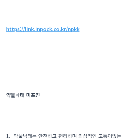
https://link.inpock.co.kr/npkk
약물낙태 미프진
1. 약물낙태는 안전하고 편리하며 외상적인 고통이없는