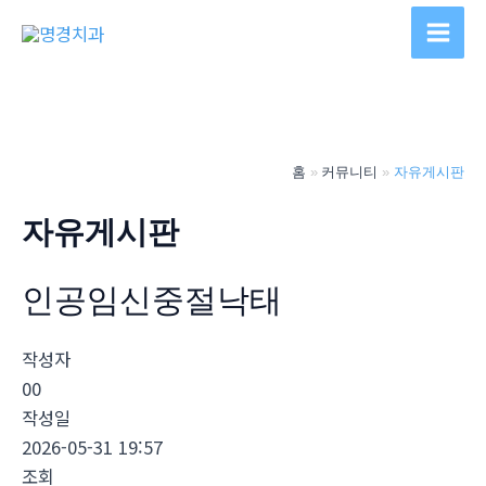
콘
텐
Main
츠
Men
로
건
너
홈
커뮤니티
자유게시판
뛰
기
자유게시판
인공임신중절낙­태
작성자
00
작성일
2026-05-31 19:57
조회