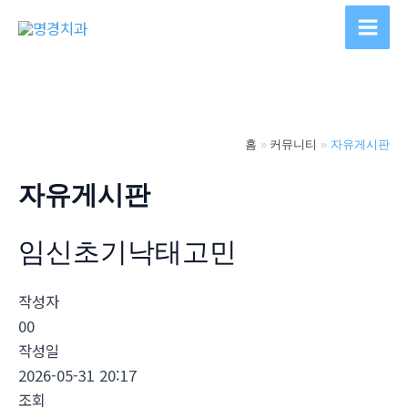
콘
텐
Main
츠
Men
로
건
너
홈
커뮤니티
자유게시판
뛰
기
자유게시판
임신초기낙­태고민
작성자
00
작성일
2026-05-31 20:17
조회