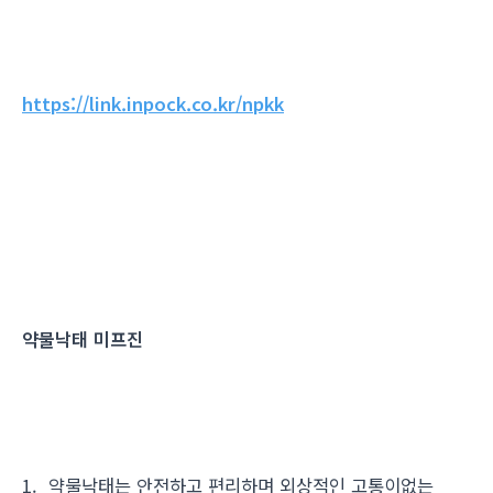
https://link.inpock.co.kr/npkk
약물낙태 미프진
1. 약물낙태는 안전하고 편리하며 외상적인 고통이없는