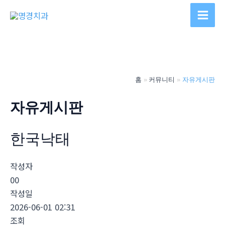
콘
텐
Main
츠
Men
로
건
너
홈
커뮤니티
자유게시판
뛰
기
자유게시판
한국낙­태
작성자
00
작성일
2026-06-01 02:31
조회