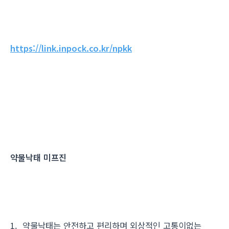
https://link.inpock.co.kr/npkk
약물낙태 미프진
1. 약물낙태는 안전하고 편리하며 외상적인 고통이없는