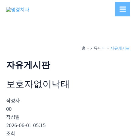
콘
텐
Main
츠
Men
로
건
너
홈
커뮤니티
자유게시판
뛰
기
자유게시판
보호자없이낙­태
작성자
00
작성일
2026-06-01 05:15
조회