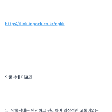
https://link.inpock.co.kr/npkk
약물낙태 미프진
1. 약물낙태는 안전하고 편리하며 외상적인 고통이없는