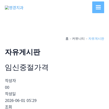
콘
텐
Main
츠
Men
로
건
너
홈
커뮤니티
자유게시판
뛰
기
자유게시판
임신중절가격
작성자
00
작성일
2026-06-01 05:29
조회