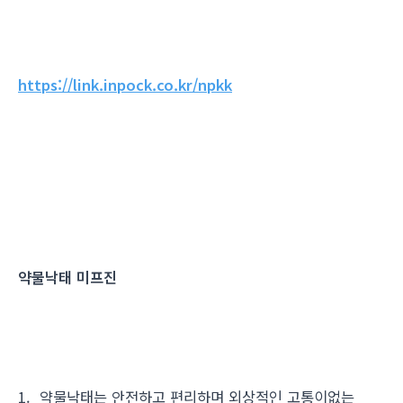
https://link.inpock.co.kr/npkk
약물낙태 미프진
1. 약물낙태는 안전하고 편리하며 외상적인 고통이없는