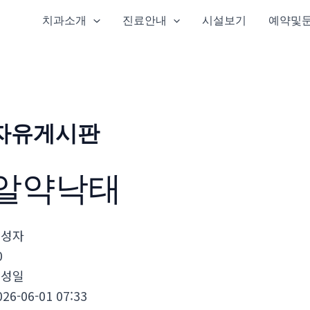
치과소개
진료안내
시설보기
예약및
자유게시판
알약낙­태
작성자
0
작성일
026-06-01 07:33