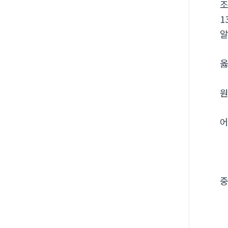
1
알
옳
원
어