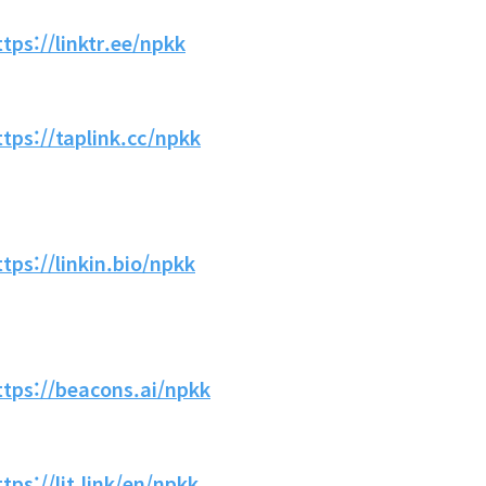
ttps://linktr.ee/npkk
ttps://taplink.cc/npkk
ttps://linkin.bio/npkk
ttps://beacons.ai/npkk
ttps://lit.link/en/npkk