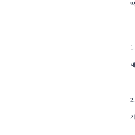
약
1
새
2
기