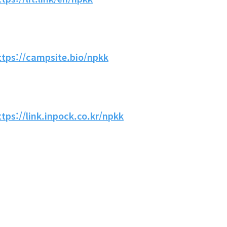
ttps://campsite.bio/npkk
ttps://link.inpock.co.kr/npkk