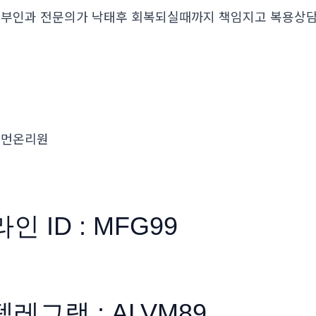
부인과 전문의가 낙태후 회복되실때까지 책임지고 복용
우먼온리원
라인 ID : MFG99
텔레그램 : ALVM89