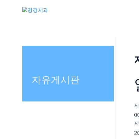
콘
텐
츠
로
건
너
뛰
기
자유게시판
0
2