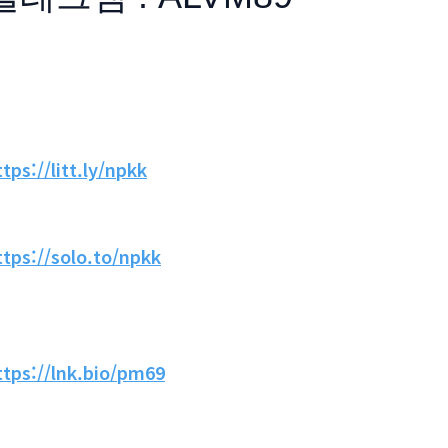
ttps://litt.ly/npkk
ttps://solo.to/npkk
ttps://lnk.bio/pm69