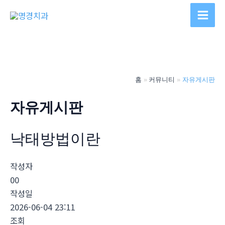
콘
텐
Main
츠
Men
로
건
너
홈
커뮤니티
자유게시판
뛰
기
자유게시판
낙­태방법이란
작성자
00
작성일
2026-06-04 23:11
조회