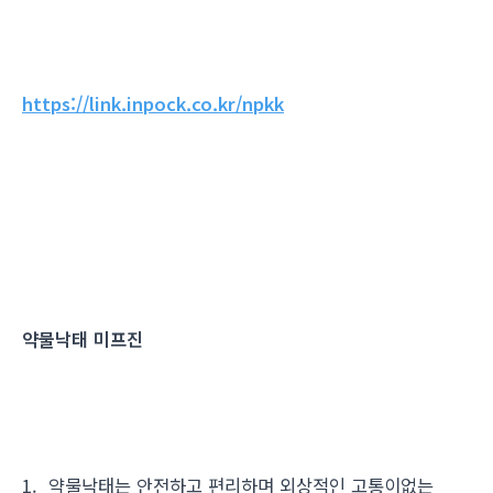
https://link.inpock.co.kr/npkk
약물낙태 미프진
1. 약물낙태는 안전하고 편리하며 외상적인 고통이없는