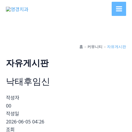
콘
텐
Main
츠
Men
로
건
너
홈
커뮤니티
자유게시판
뛰
기
자유게시판
낙­태후임신
작성자
00
작성일
2026-06-05 04:26
조회