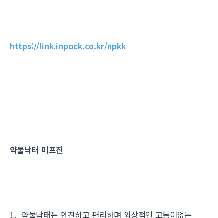
https://link.inpock.co.kr/npkk
약물낙태 미프진
1. 약물낙태는 안전하고 편리하며 외상적인 고통이없는