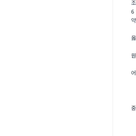
6
옳
원
어