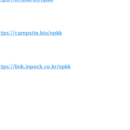
ttps://campsite.bio/npkk
ttps://link.inpock.co.kr/npkk