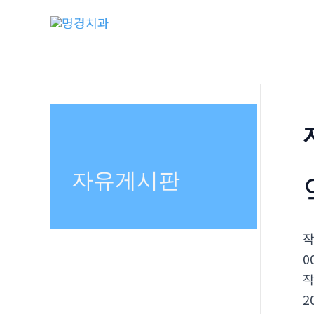
콘
텐
츠
로
건
너
뛰
기
자유게시판
0
2