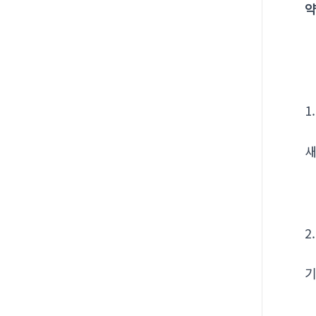
약
1
새
2
기