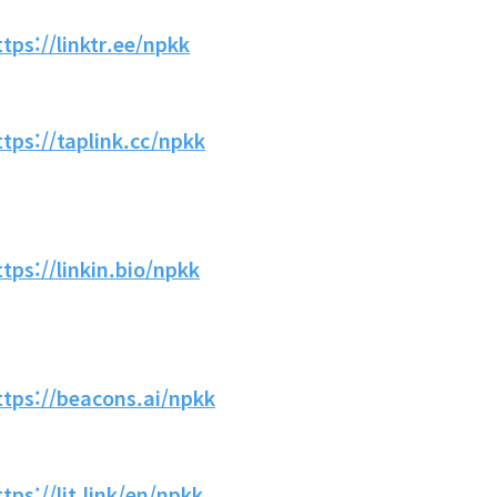
ttps://linktr.ee/npkk
ttps://taplink.cc/npkk
ttps://linkin.bio/npkk
ttps://beacons.ai/npkk
ttps://lit.link/en/npkk