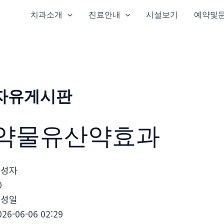
치과소개
진료안내
시설보기
예약및
자유게시판
약물유산약효과
작성자
0
작성일
026-06-06 02:29