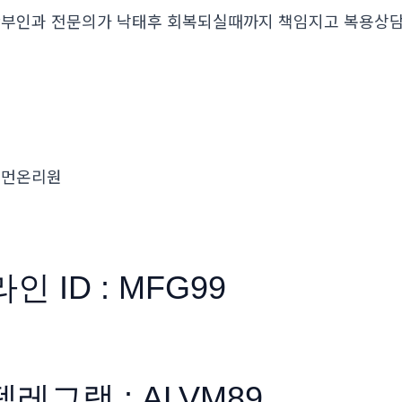
부인과 전문의가 낙태후 회복되실때까지 책임지고 복용
우먼온리원
라인 ID : MFG99
텔레그램 : ALVM89