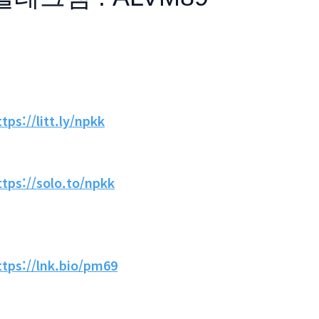
ttps://litt.ly/npkk
ttps://solo.to/npkk
ttps://lnk.bio/pm69