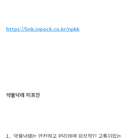
https://link.inpock.co.kr/npkk
약물낙태 미프진
1. 약물낙태는 안전하고 편리하며 외상적인 고통이없는