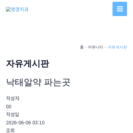
콘
텐
Main
츠
Men
로
건
너
홈
커뮤니티
자유게시판
뛰
기
자유게시판
낙­태알약 파는곳
작성자
00
작성일
2026-06-06 03:10
조회