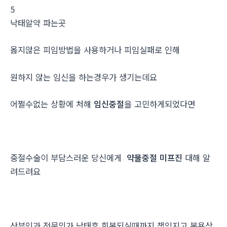
5
낙­태알약 파는곳
옳지않은 피임방법을 사용하거나 피임실패로 인해
원하지 않는 임신을 하는경우가 생기는데요
어쩔수없는 상황에 처해
임신중절
을 고민하게되었다면
중절수술이 부담스러운 당신에게
약물중절 미프진
대해 알
려드려요
산부인과 전문의가 낙태후 회복되실때까지 책임지고 복용상