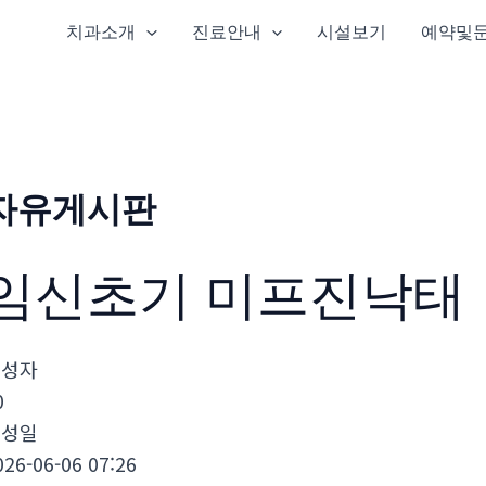
치과소개
진료안내
시설보기
예약및
자유게시판
임신초기 미­프진낙­태
작성자
0
작성일
026-06-06 07:26