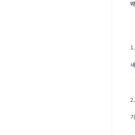
약
1
새
2
기