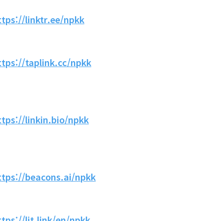
ttps://linktr.ee/npkk
ttps://taplink.cc/npkk
ttps://linkin.bio/npkk
ttps://beacons.ai/npkk
ttps://lit.link/en/npkk