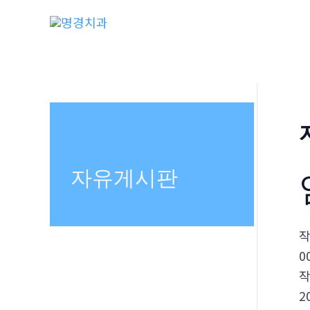
콘
텐
츠
로
건
너
뛰
기
자유게시판
0
2