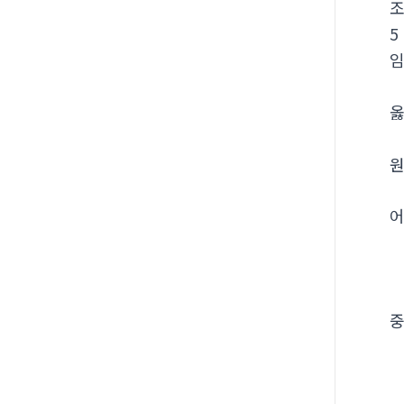
5
임
옳
원
어