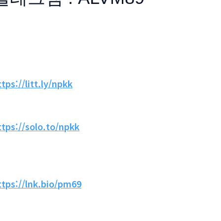
ttps://litt.ly/npkk
ttps://solo.to/npkk
ttps://lnk.bio/pm69