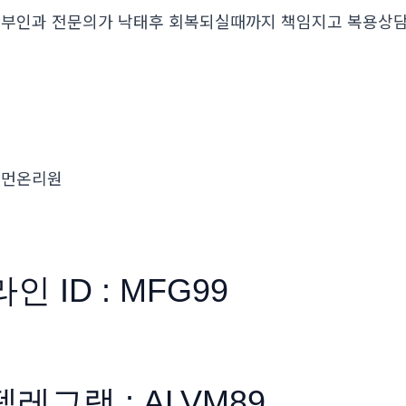
부인과 전문의가 낙태후 회복되실때까지 책임지고 복용
우먼온리원
라인 ID : MFG99
텔레그램 : ALVM89