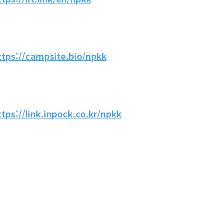
ttps://campsite.bio/npkk
ttps://link.inpock.co.kr/npkk