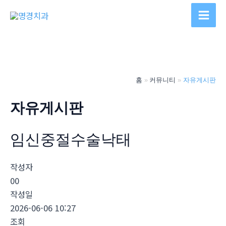
콘
텐
Main
츠
Men
로
건
너
홈
커뮤니티
자유게시판
뛰
기
자유게시판
임신중절수술낙­태
작성자
00
작성일
2026-06-06 10:27
조회