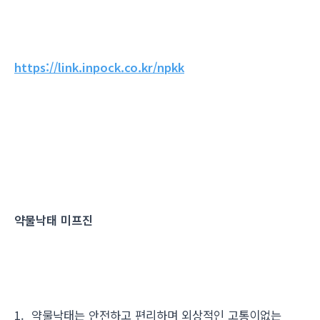
https://link.inpock.co.kr/npkk
약물낙태 미프진
1. 약물낙태는 안전하고 편리하며 외상적인 고통이없는