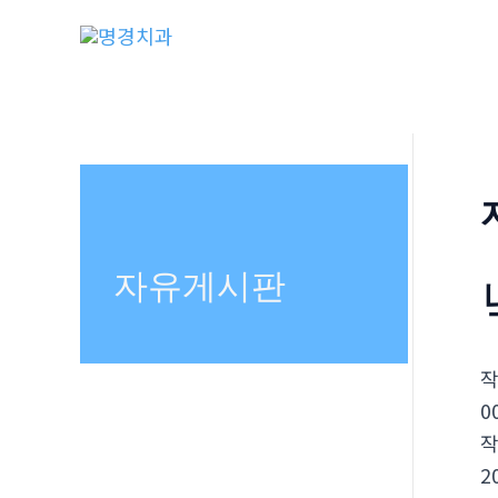
콘
텐
츠
로
건
너
뛰
기
자유게시판
0
2