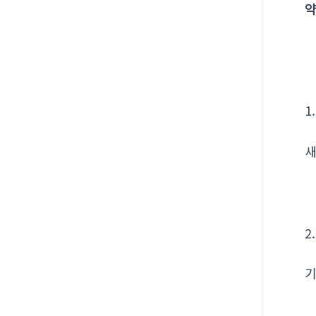
약
1
새
2
기