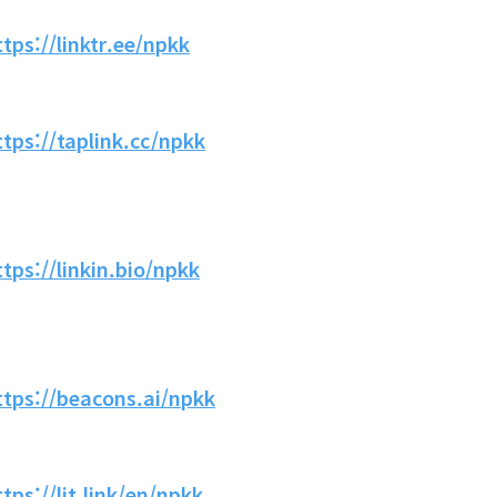
ttps://linktr.ee/npkk
ttps://taplink.cc/npkk
ttps://linkin.bio/npkk
ttps://beacons.ai/npkk
ttps://lit.link/en/npkk