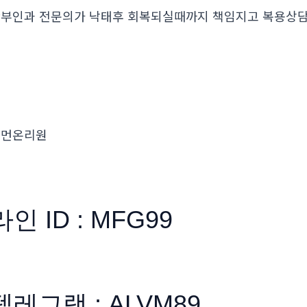
부인과 전문의가 낙태후 회복되실때까지 책임지고 복용
우먼온리원
라인 ID : MFG99
텔레그램 : ALVM89