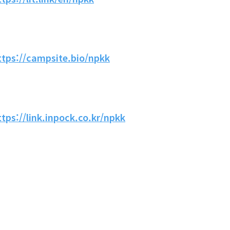
ttps://campsite.bio/npkk
ttps://link.inpock.co.kr/npkk