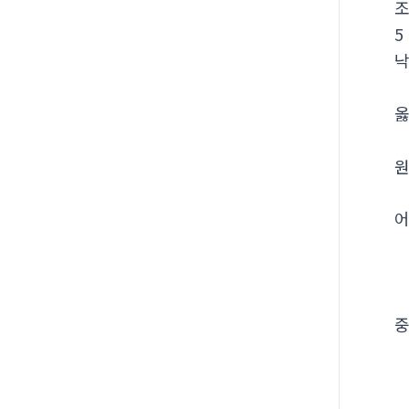
5
낙
옳
원
어