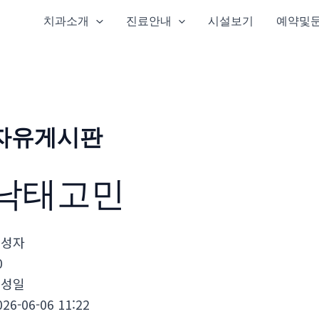
치과소개
진료안내
시설보기
예약및
자유게시판
낙­태고민
작성자
0
작성일
026-06-06 11:22