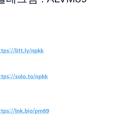
ttps://litt.ly/npkk
ttps://solo.to/npkk
ttps://lnk.bio/pm69