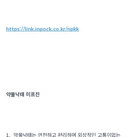
https://link.inpock.co.kr/npkk
약물낙태 미프진
1. 약물낙태는 안전하고 편리하며 외상적인 고통이없는