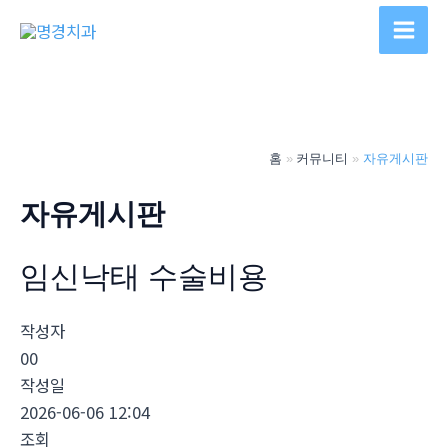
콘
텐
Main
츠
Men
로
건
너
홈
커뮤니티
자유게시판
뛰
기
자유게시판
임신낙­태 수술비용
작성자
00
작성일
2026-06-06 12:04
조회