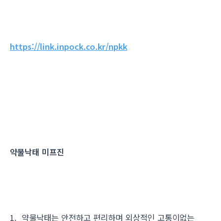
https://link.inpock.co.kr/npkk
약물낙태 미프진
1. 약물낙태는 안전하고 편리하며 외상적인 고통이없는