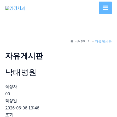
콘
텐
Main
츠
Men
로
건
너
홈
커뮤니티
자유게시판
뛰
기
자유게시판
낙­태병원
작성자
00
작성일
2026-06-06 13:46
조회