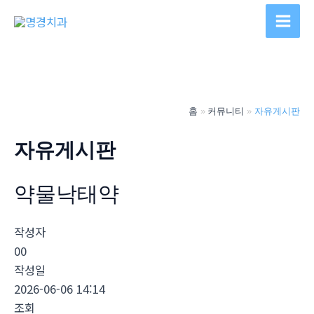
콘
텐
Main
츠
Men
로
건
너
홈
커뮤니티
자유게시판
뛰
기
자유게시판
약물낙­태약
작성자
00
작성일
2026-06-06 14:14
조회