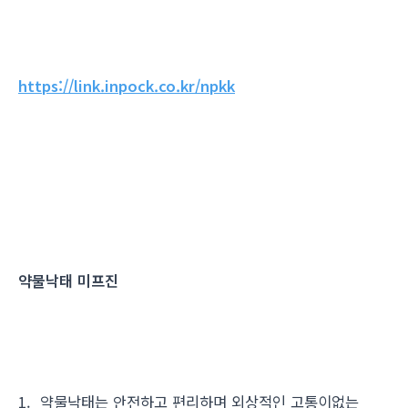
https://link.inpock.co.kr/npkk
약물낙태 미프진
1. 약물낙태는 안전하고 편리하며 외상적인 고통이없는