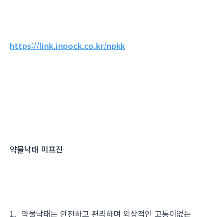
https://link.inpock.co.kr/npkk
약물낙태 미프진
1. 약물낙태는 안전하고 편리하며 외상적인 고통이없는