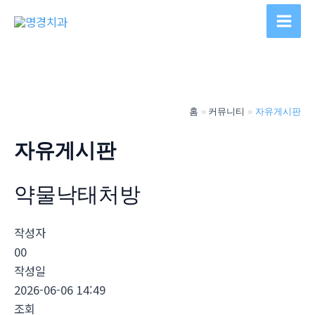
콘
텐
Main
츠
Men
로
건
너
홈
커뮤니티
자유게시판
뛰
기
자유게시판
약물낙­태처방
작성자
00
작성일
2026-06-06 14:49
조회