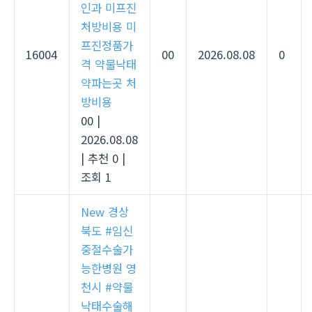
인과 미프진
처방비용 미
프진정품가
16004
00
2026.08.08
0
격 약물낙태
약파는곳 처
방비용
00
|
2026.08.08
|
추천 0
|
조회 1
New
경상
북도 #임신
중절수술가
능한병원 영
천시 #약물
낙태수술해