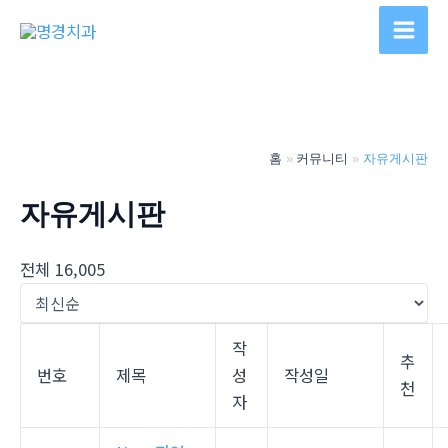
콘
텐
Main
츠
Men
로
건
너
홈
커뮤니티
자유게시판
뛰
기
자유게시판
전체 16,005
작
추
번호
제목
성
작성일
천
자