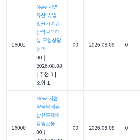
New
자연
유산 방법
잇을가여유
산약구매대
행 구입상담
16001
00
2026.08.08
0
문의
00
|
2026.08.08
|
추천 0
|
조회 1
New
서현
약물낙태유
산유도제비
용및효능
16000
00
2026.08.08
0
00
|