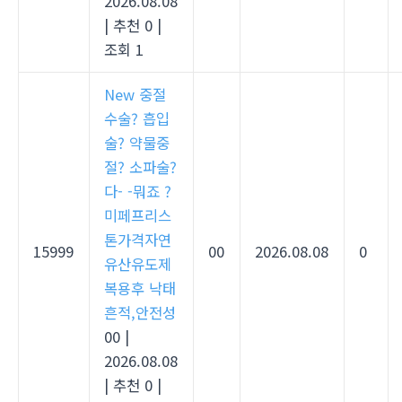
2026.08.08
|
추천 0
|
조회 1
New
중절
수술? 흡입
술? 약물중
절? 소파술?
다- -뭐죠 ?
미페프리스
톤가격자연
15999
00
2026.08.08
0
유산유도제
복용후 낙태
흔적,안전성
00
|
2026.08.08
|
추천 0
|