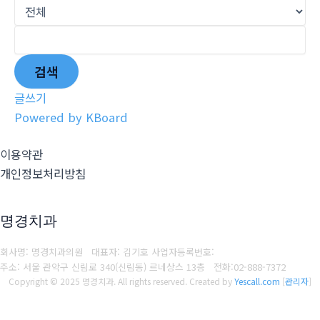
검색
글쓰기
Powered by KBoard
이용약관
개인정보처리방침
명경치과
회사명: 명경치과의원 대표자: 김기호
사업자등록번호:
주소: 서울 관악구 신림로 340(신림동) 르네상스 13층
전화:
02-888-7372
Copyright © 2025 명경치과. All rights reserved.
Created by
Yescall.com
[
관리자
]